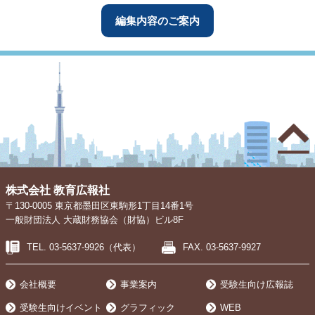
編集内容のご案内
株式会社 教育広報社
〒130-0005 東京都墨田区東駒形1丁目14番1号
一般財団法人 大蔵財務協会（財協）ビル8F
TEL.
03-5637-9926
（代表）
FAX.
03-5637-9927
会社概要
事業案内
受験生向け広報誌
受験生向けイベント
グラフィック
WEB