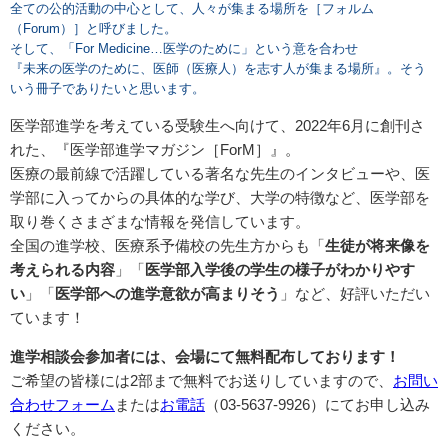
全ての公的活動の中心として、人々が集まる場所を［フォルム
（Forum）］と呼びました。
そして、「For Medicine…医学のために」という意を合わせ
『未来の医学のために、医師（医療人）を志す人が集まる場所』。そう
いう冊子でありたいと思います。
医学部進学を考えている受験生へ向けて、2022年6月に創刊さ
れた、『医学部進学マガジン［ForM］』。
医療の最前線で活躍している著名な先生のインタビューや、医
学部に入ってからの具体的な学び、大学の特徴など、医学部を
取り巻くさまざまな情報を発信しています。
全国の進学校、医療系予備校の先生方からも「
生徒が将来像を
考えられる内容
」「
医学部入学後の学生の様子がわかりやす
い
」「
医学部への進学意欲が高まりそう
」など、好評いただい
ています！
進学相談会参加者には、会場にて無料配布しております！
ご希望の皆様には2部まで無料でお送りしていますので、
お問い
合わせフォーム
または
お電話
（03-5637-9926）にてお申し込み
ください。